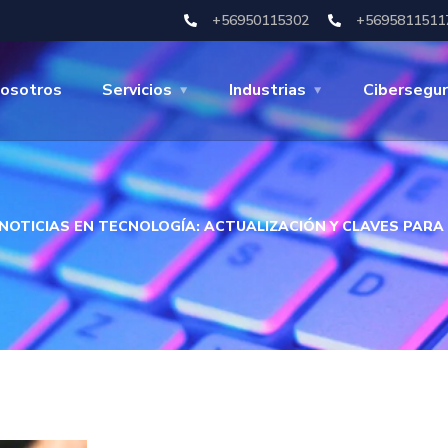
+56950115302
+5695811511
osotros
Servicios
Industrias
Cibersegur
OTICIAS EN TECNOLOGÍA: ACTUALIZACIÓN Y CLAVES PARA 