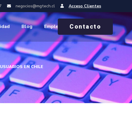
7
negocios@mgtech.cl
Acceso Clientes
Contacto
idad
Blog
Empleos
USUARIOS EN CHILE