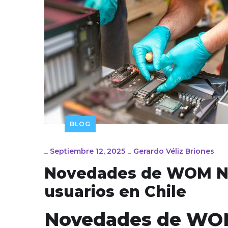
BLOG
_
Septiembre 12, 2025
_
Gerardo Véliz Briones
Novedades de WOM Noti
usuarios en Chile
Novedades de WOM 