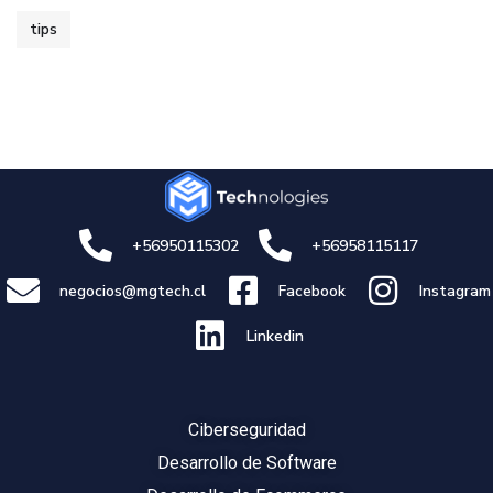
tips
+56950115302
+56958115117
negocios@mgtech.cl
Facebook
Instagram
Linkedin
Ciberseguridad
Desarrollo de Software