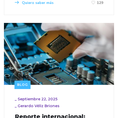
Quiero saber más
129
BLOG
_
Septiembre 22, 2025
_
Gerardo Véliz Briones
Reporte internacional: