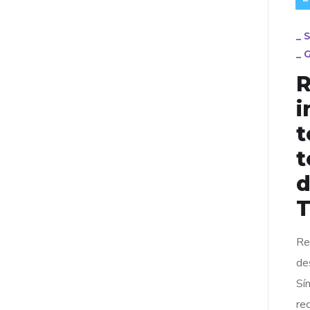
_
S
_
G
R
i
t
t
d
T
Re
de
Sí
re