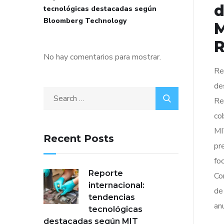
d
tecnológicas destacadas según
Bloomberg Technology
M
R
No hay comentarios para mostrar.
Re
de
Re
co
MI
Recent Posts
pr
fo
Reporte
Co
internacional:
de
tendencias
an
tecnológicas
destacadas según MIT