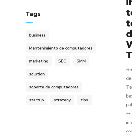
i
t
Tags
t
d
business
W
Mantenimiento de computadores
T
marketing
SEO
SMM
Re
solution
de
Te
soporte de computadores
ba
startup
strategy
tips
pu
Es
in
co