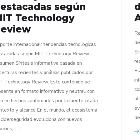
estacadas según
IT Technology
A
eview
Re
de
porte internacional: tendencias tecnológicas
Sí
stacadas según MIT Technology Review
re
sumen Síntesis informativa basada en
Es
berturas recientes y análisis publicados por
in
T Technology Review. Este contenido se
co
esenta en formato informativo y neutral, con
al
co en hechos confirmados por la fuente citada.
ev
ntexto y alcance En el mundo, el ecosistema
de
 ciberseguridad evoluciona con nuevos
uncios, […]