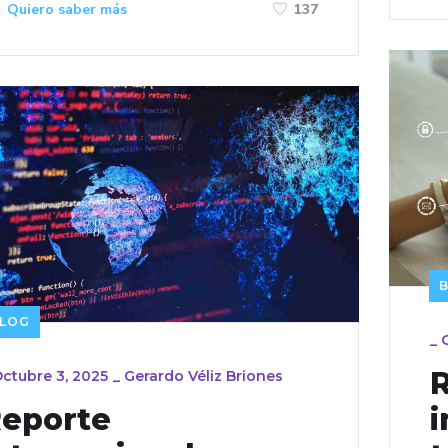
Quiero saber más
137
LOG
_
ctubre 3, 2025
_
Gerardo Véliz Briones
eporte
i