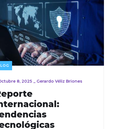
BLOG
Octubre 8, 2025
_
Gerardo Véliz Briones
Reporte
nternacional:
endencias
ecnológicas