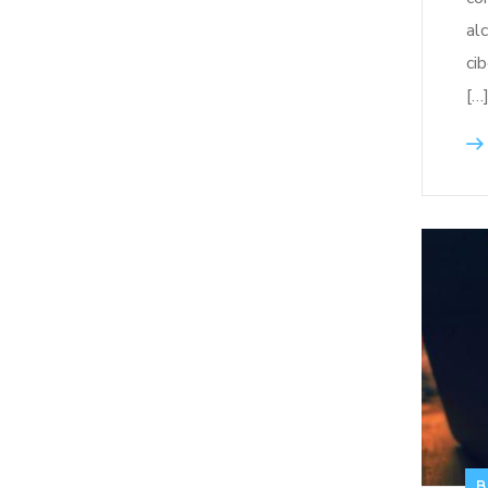
al
ci
[…
B