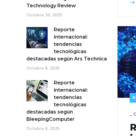
Technology Review
Octubre 10, 2025
Reporte
internacional:
tendencias
tecnológicas
destacadas según Ars Technica
Octubre 8, 2025
Reporte
internacional:
tendencias
B
tecnológicas
destacadas según
_
O
BleepingComputer
R
Octubre 6, 2025