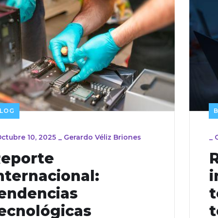
LOG
ctubre 10, 2025
_
Gerardo Véliz Briones
_
eporte
nternacional:
i
endencias
t
ecnológicas
t