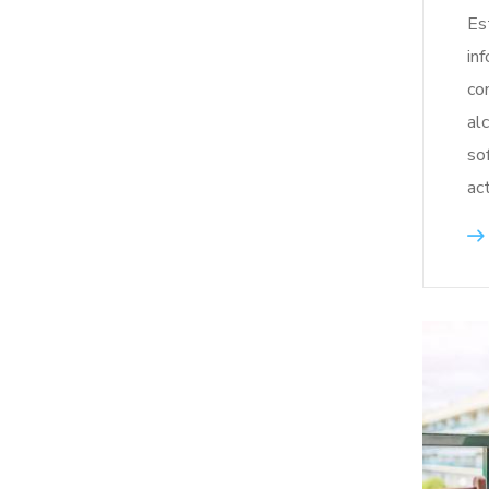
Es
in
co
al
so
ac