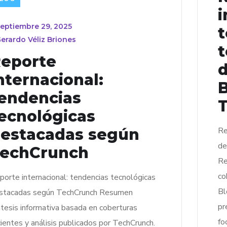
i
eptiembre 29, 2025
t
erardo Véliz Briones
t
eporte
nternacional:
endencias
ecnológicas
estacadas según
Re
de
echCrunch
Re
co
porte internacional: tendencias tecnológicas
Bl
stacadas según TechCrunch Resumen
pr
ntesis informativa basada en coberturas
fo
cientes y análisis publicados por TechCrunch.