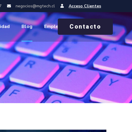
7
negocios@mgtech.cl
Acceso Clientes
Contacto
idad
Blog
Empleos