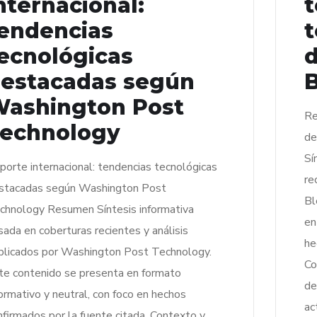
nternacional:
t
endencias
t
ecnológicas
estacadas según
ashington Post
Re
echnology
de
Sí
porte internacional: tendencias tecnológicas
re
stacadas según Washington Post
Bl
chnology Resumen Síntesis informativa
en
sada en coberturas recientes y análisis
he
blicados por Washington Post Technology.
Co
te contenido se presenta en formato
de
formativo y neutral, con foco en hechos
ac
nfirmados por la fuente citada. Contexto y