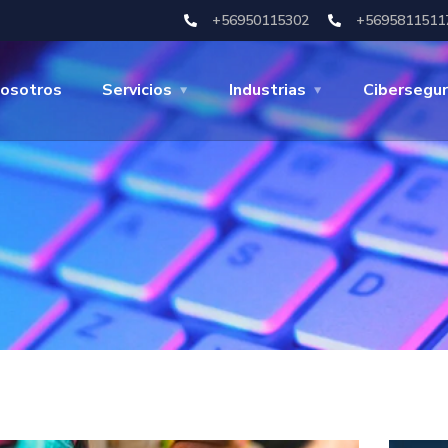
+56950115302
+5695811511
osotros
Servicios
Industrias
Cibersegur